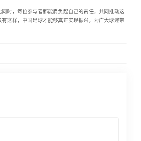
此同时，每位参与者都能肩负起自己的责任，共同推动这
只有这样，中国足球才能够真正实现振兴，为广大球迷带