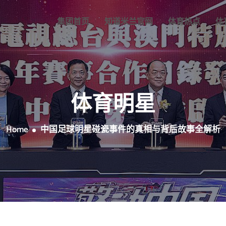
集团首页
知道米兰官网
体育热点
体
体育明星
Home
中国足球明星碰瓷事件的真相与背后故事全解析