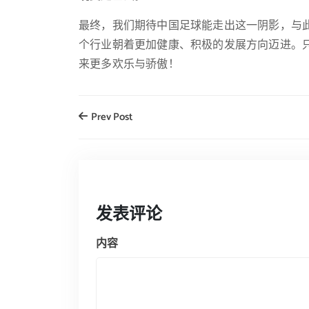
最终，我们期待中国足球能走出这一阴影，与
个行业朝着更加健康、积极的发展方向迈进。
来更多欢乐与骄傲！
Prev Post
发表评论
内容