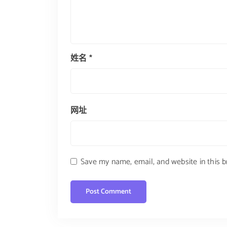
姓名
*
网址
Save my name, email, and website in this 