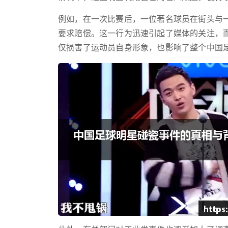
例如，在一次比赛后，一位著名球员在街头与
要求赔偿。这一行为迅速引起了媒体的关注，
仅损害了运动员自身形象，也影响了整个中国