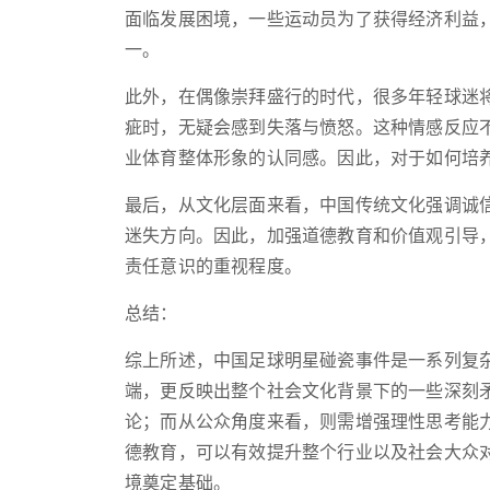
面临发展困境，一些运动员为了获得经济利益
一。
此外，在偶像崇拜盛行的时代，很多年轻球迷
疵时，无疑会感到失落与愤怒。这种情感反应
业体育整体形象的认同感。因此，对于如何培
最后，从文化层面来看，中国传统文化强调诚
迷失方向。因此，加强道德教育和价值观引导
责任意识的重视程度。
总结：
综上所述，中国足球明星碰瓷事件是一系列复
端，更反映出整个社会文化背景下的一些深刻
论；而从公众角度来看，则需增强理性思考能
德教育，可以有效提升整个行业以及社会大众
境奠定基础。